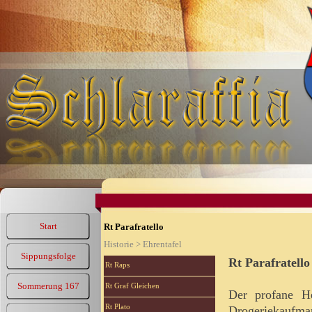
Start
Rt Parafratello
Historie > Ehrentafel
Sippungsfolge
Rt Parafratello
Rt Raps
Sommerung 167
Rt Graf Gleichen
Der profane H
Rt Plato
Drogeriekaufm