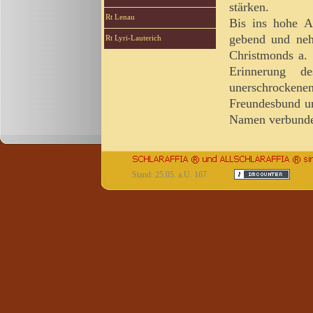
stärken.
Rt Lenau
Bis ins hohe A
gebend und neh
Rt Lyri-Lauterich
Christmonds a. 
Erinnerung d
unerschrockene
Freundesbund un
Namen verbunden
Stand: 25.05. a.U. 167