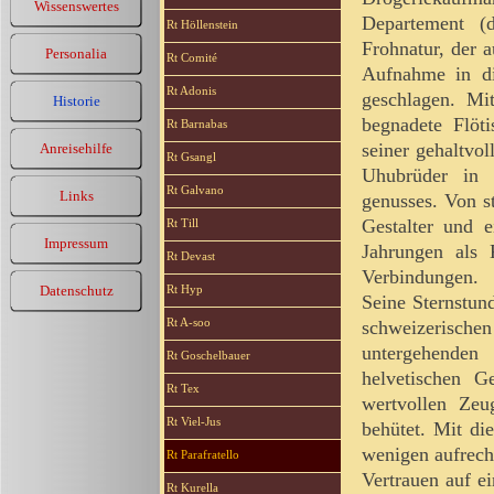
Wissenswertes
Departement (d
Rt Höllenstein
Frohnatur, der 
Personalia
Rt Comité
Aufnahme in di
Rt Adonis
geschlagen. Mi
Historie
begnadete Flöt
Rt Barnabas
seiner gehaltvo
Anreisehilfe
Rt Gsangl
Uhubrüder in e
Rt Galvano
Links
genusses. Von st
Gestalter und e
Rt Till
Impressum
Jahrungen als 
Rt Devast
Verbindungen.
Datenschutz
Rt Hyp
Seine Sternstun
Rt A-soo
schweizerisch
untergehenden
Rt Goschelbauer
helvetischen G
Rt Tex
wertvollen Zeug
Rt Viel-Jus
behütet. Mit die
wenigen aufrech
Rt Parafratello
Vertrauen auf ei
Rt Kurella